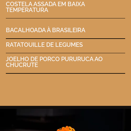
COSTELA ASSADA EM BAIXA
TEMPERATURA
BACALHOADA À BRASILEIRA
RATATOUILLE DE LEGUMES
JOELHO DE PORCO PURURUCA AO
CHUCRUTE