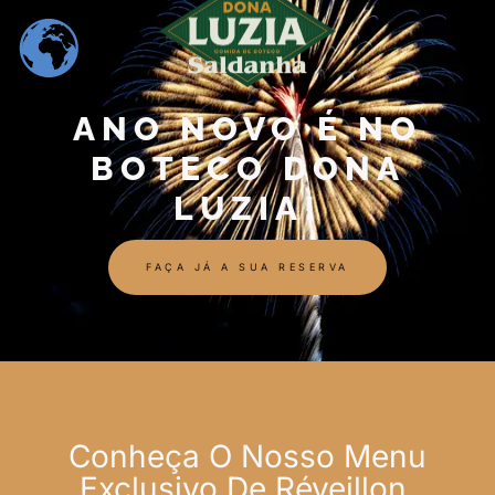
ANO NOVO É NO
BOTECO DONA
LUZIA!
FAÇA JÁ A SUA RESERVA
Conheça O Nosso Menu
Exclusivo De Réveillon