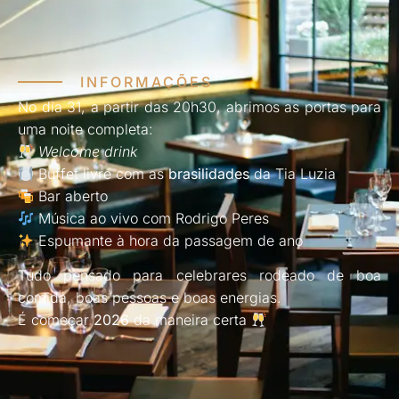
INFORMAÇÕES
No dia 31, a partir das 20h30, abrimos as portas para
uma noite completa:
Welcome drink
Buffet livre com as
brasilidades
da Tia Luzia
Bar aberto
Música ao vivo com Rodrigo Peres
Espumante à hora da passagem de ano
Tudo pensado para celebrares rodeado de boa
comida, boas pessoas e boas energias.
É começar
2026
da maneira certa