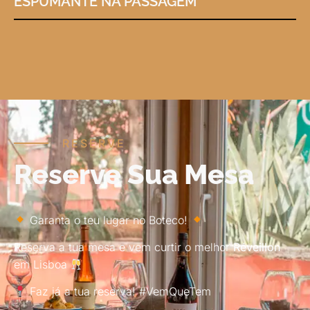
ESPUMANTE NA PASSAGEM
RESERVE
Reserve Sua Mesa
Garanta o teu lugar no Boteco!
Reserva a tua mesa e vem curtir o melhor
Réveillon
em Lisboa
Faz já a tua reserva! #VemQueTem